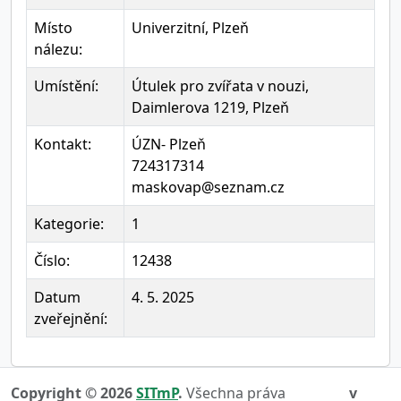
Místo
Univerzitní, Plzeň
nálezu:
Umístění:
Útulek pro zvířata v nouzi,
Daimlerova 1219, Plzeň
Kontakt:
ÚZN- Plzeň
724317314
maskovap@seznam.cz
Kategorie:
1
Číslo:
12438
Datum
4. 5. 2025
zveřejnění:
Copyright © 2026
SITmP
.
Všechna práva
v