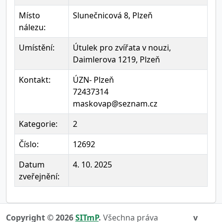
Místo
Slunečnicová 8, Plzeň
nálezu:
Umístění:
Útulek pro zvířata v nouzi,
Daimlerova 1219, Plzeň
Kontakt:
ÚZN- Plzeň
72437314
maskovap@seznam.cz
Kategorie:
2
Číslo:
12692
Datum
4. 10. 2025
zveřejnění:
Copyright © 2026
SITmP
.
Všechna práva
v