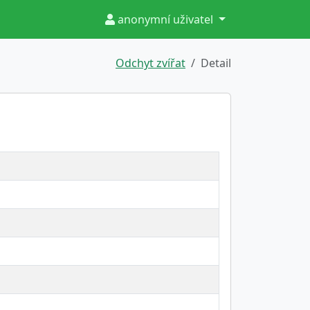
anonymní uživatel
Odchyt zvířat
Detail