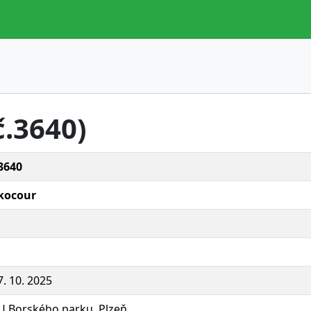
č.3640)
3640
kocour
7. 10. 2025
U Borského parku, Plzeň