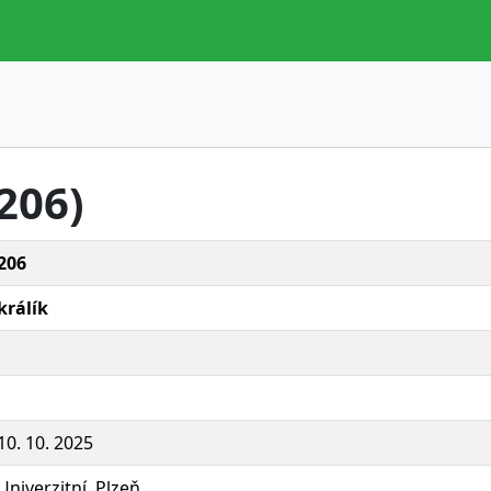
.206)
206
králík
10. 10. 2025
Univerzitní, Plzeň