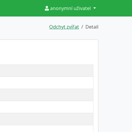
anonymní uživatel
Odchyt zvířat
Detail