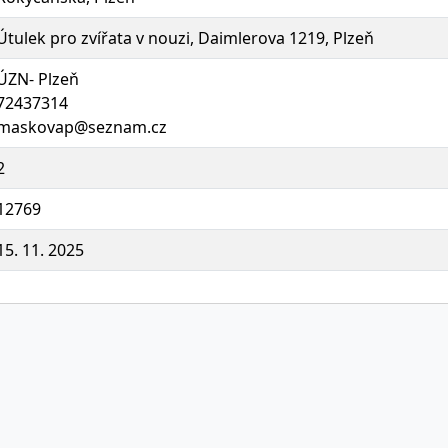
Útulek pro zvířata v nouzi, Daimlerova 1219, Plzeň
ÚZN- Plzeň
72437314
maskovap@seznam.cz
2
12769
15. 11. 2025