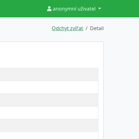
anonymní uživatel
Odchyt zvířat
Detail