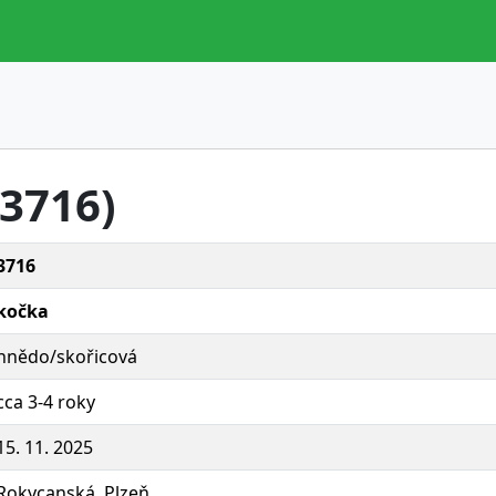
.3716)
3716
kočka
hnědo/skořicová
cca 3-4 roky
15. 11. 2025
Rokycanská, Plzeň