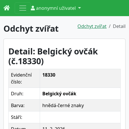
anonymní uživatel
Odchyt zvířat
Odchyt zvířat
Detail
Detail: Belgický ovčák
(č.18330)
Evidenční
18330
číslo:
Druh:
Belgický ovčák
Barva:
hnědá-černé znaky
Stáří: