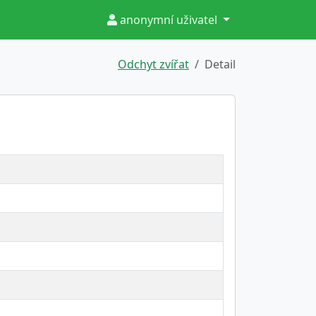
anonymní uživatel
Odchyt zvířat
Detail