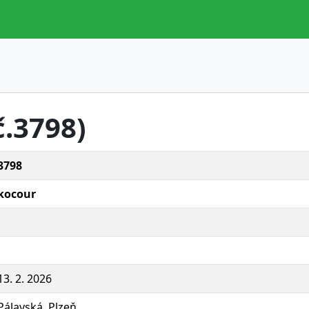
č.3798)
3798
kocour
13. 2. 2026
Pálavská, Plzeň