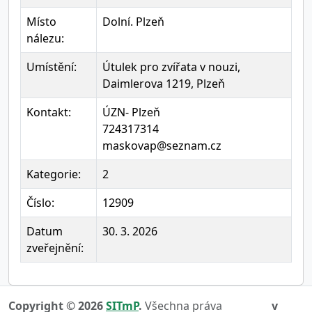
Místo
Dolní. Plzeň
nálezu:
Umístění:
Útulek pro zvířata v nouzi,
Daimlerova 1219, Plzeň
Kontakt:
ÚZN- Plzeň
724317314
maskovap@seznam.cz
Kategorie:
2
Číslo:
12909
Datum
30. 3. 2026
zveřejnění:
Copyright © 2026
SITmP
.
Všechna práva
v