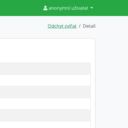
anonymní uživatel
Odchyt zvířat
Detail