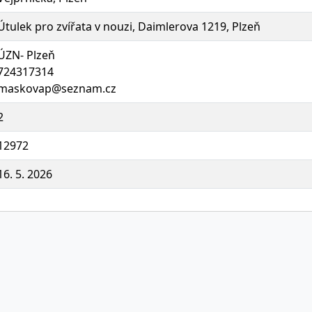
Útulek pro zvířata v nouzi, Daimlerova 1219, Plzeň
ÚZN- Plzeň
724317314
maskovap@seznam.cz
2
12972
16. 5. 2026