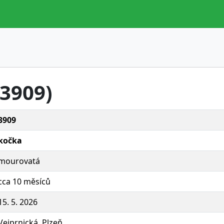
.3909)
3909
kočka
mourovatá
cca 10 měsíců
15. 5. 2026
Vejprnická, Plzeň