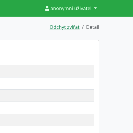
anonymní uživatel
Odchyt zvířat
Detail