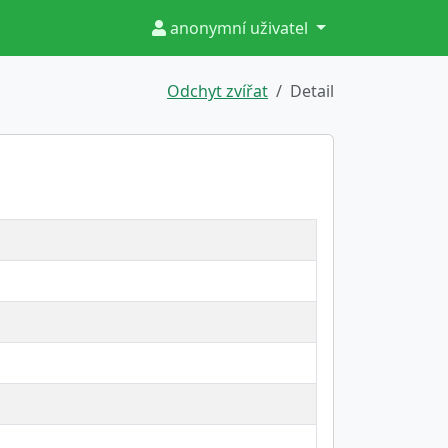
anonymní uživatel
Odchyt zvířat
Detail