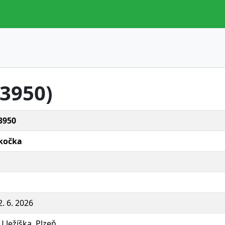
.3950)
3950
kočka
2. 6. 2026
U Ježíška, Plzeň