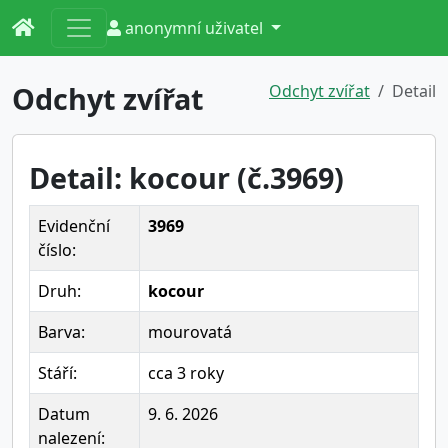
anonymní uživatel
Odchyt zvířat
Odchyt zvířat
Detail
Detail: kocour (č.3969)
Evidenční
3969
číslo:
Druh:
kocour
Barva:
mourovatá
Stáří:
cca 3 roky
Datum
9. 6. 2026
nalezení: