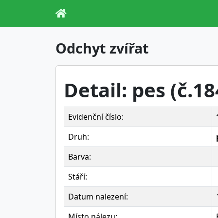
Odchyt zvířat
Detail: pes (č.1
Evidenční číslo:
Druh:
Barva:
Stáří:
Datum nalezení:
Místo nálezu: