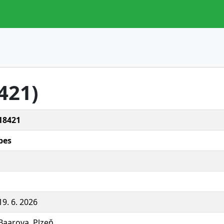
8421)
18421
pes
19. 6. 2026
Baarova, Plzeň