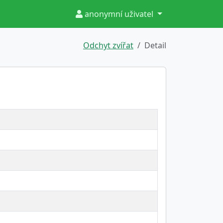
anonymní uživatel
Odchyt zvířat
Detail