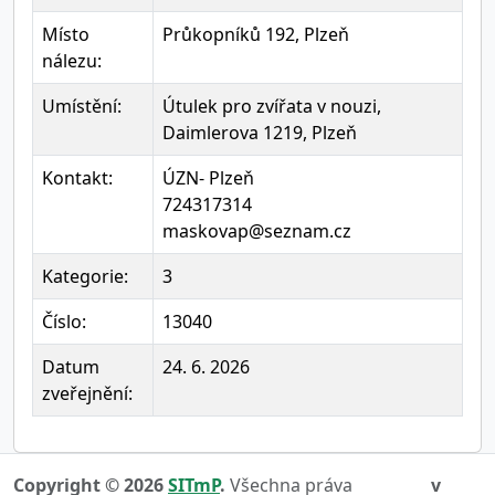
Místo
Průkopníků 192, Plzeň
nálezu:
Umístění:
Útulek pro zvířata v nouzi,
Daimlerova 1219, Plzeň
Kontakt:
ÚZN- Plzeň
724317314
maskovap@seznam.cz
Kategorie:
3
Číslo:
13040
Datum
24. 6. 2026
zveřejnění:
Copyright © 2026
SITmP
.
Všechna práva
v