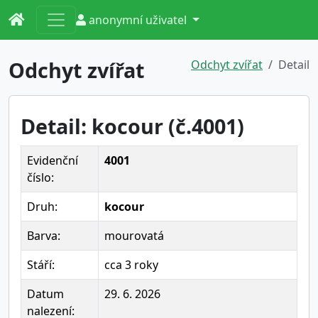
anonymní uživatel
Odchyt zvířat
Odchyt zvířat
Detail
Detail: kocour (č.4001)
Evidenční
4001
číslo:
Druh:
kocour
Barva:
mourovatá
Stáří:
cca 3 roky
Datum
29. 6. 2026
nalezení: