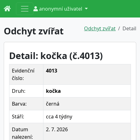
anonymní uživatel
Odchyt zvířat
Odchyt zvířat
Detail
Detail: kočka (č.4013)
Evidenční
4013
číslo:
Druh:
kočka
Barva:
černá
Stáří:
cca 4 týdny
Datum
2. 7. 2026
nalezení: