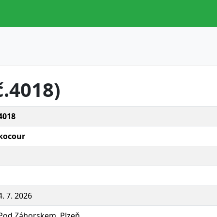
č.4018)
4018
kocour
4. 7. 2026
Pod Záhorskem, Plzeň