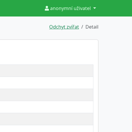
anonymní uživatel
Odchyt zvířat
Detail