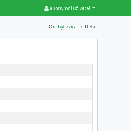
anonymní uživatel
Odchyt zvířat
Detail