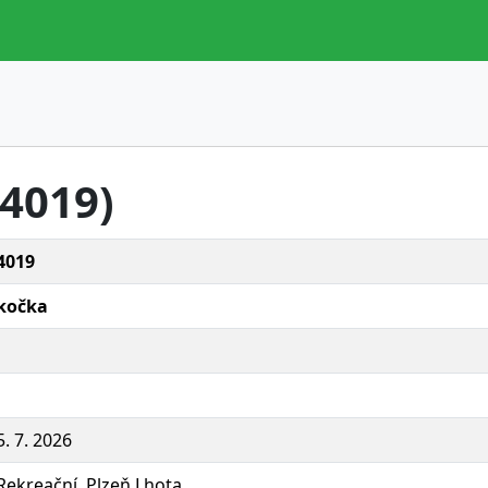
.4019)
4019
kočka
5. 7. 2026
Rekreační, Plzeň Lhota